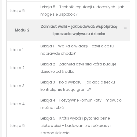
Lekcja 5 - Techniki regulacji u dorosłych- jak
Lekcja 5
mogę się uspokoić?
Zamiast walki – jak budować współpracę
-
Moduł 2
i poczucie wpływu u dziecka
Lekcja 1 - Walka o władzę - czyli o co tu
Lekcja 1
naprawdę chodzi?
Lekcja 2 - Zachęta czyli siła która buduje
Lekcja 2
dziecko od środka
Lekcja 3 - Koło wyboru - jak dać dziecku
Lekcja 3
kontrolę, nie tracąc granic?
Lekcja 4 - Pozytywne komunikaty - mów, co
Lekcja 4
można robić
Lekcja 5 - Krótki wybór i pytania pełne
Lekcja 5
ciekawości - budowanie współpracy i
samodzielności