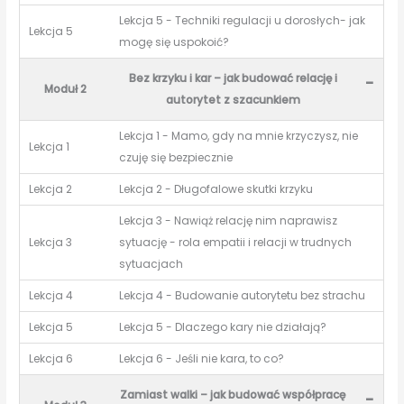
Lekcja 5 - Techniki regulacji u dorosłych- jak
Lekcja 5
mogę się uspokoić?
Bez krzyku i kar – jak budować relację i
-
Moduł 2
autorytet z szacunkiem
Lekcja 1 - Mamo, gdy na mnie krzyczysz, nie
Lekcja 1
czuję się bezpiecznie
Lekcja 2
Lekcja 2 - Długofalowe skutki krzyku
Lekcja 3 - Nawiąż relację nim naprawisz
Lekcja 3
sytuację - rola empatii i relacji w trudnych
sytuacjach
Lekcja 4
Lekcja 4 - Budowanie autorytetu bez strachu
Lekcja 5
Lekcja 5 - Dlaczego kary nie działają?
Lekcja 6
Lekcja 6 - Jeśli nie kara, to co?
Zamiast walki – jak budować współpracę
-