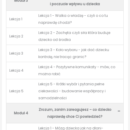
Moduł 3
i poczucie wpływu u dziecka
Lekcja 1 - Walka o władzę - czyli o co tu
Lekcja 1
naprawdę chodzi?
Lekcja 2 - Zachęta czyli siła która buduje
Lekcja 2
dziecko od środka
Lekcja 3 - Koło wyboru - jak dać dziecku
Lekcja 3
kontrolę, nie tracąc granic?
Lekcja 4 - Pozytywne komunikaty - mów, co
Lekcja 4
można robić
Lekcja 5 - Krótki wybór i pytania pełne
Lekcja 5
ciekawości - budowanie współpracy i
samodzielności
Zrozum, zanim zareagujesz – co dziecko
-
Moduł 4
naprawdę chce Ci powiedzieć?
Lekcja 1 - Mózg dziecka jak na dłoni-