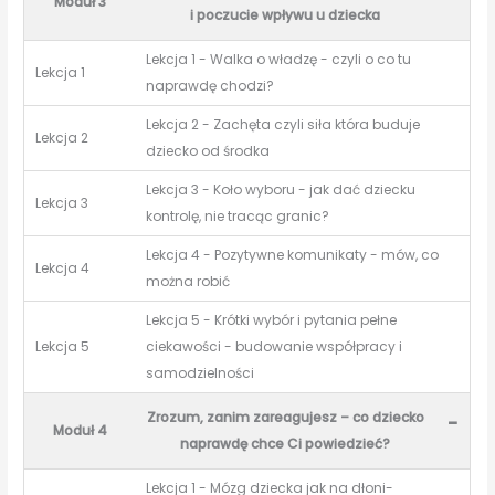
Moduł 3
i poczucie wpływu u dziecka
Lekcja 1 - Walka o władzę - czyli o co tu
Lekcja 1
naprawdę chodzi?
Lekcja 2 - Zachęta czyli siła która buduje
Lekcja 2
dziecko od środka
Lekcja 3 - Koło wyboru - jak dać dziecku
Lekcja 3
kontrolę, nie tracąc granic?
Lekcja 4 - Pozytywne komunikaty - mów, co
Lekcja 4
można robić
Lekcja 5 - Krótki wybór i pytania pełne
Lekcja 5
ciekawości - budowanie współpracy i
samodzielności
Zrozum, zanim zareagujesz – co dziecko
-
Moduł 4
naprawdę chce Ci powiedzieć?
Lekcja 1 - Mózg dziecka jak na dłoni-