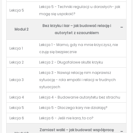
Lekcja 5 - Techniki regulacji u dorosłych- jak
Lekcja 5
mogę się uspokoić?
Bez krzyku i kar – jak budować relację i
-
Moduł 2
autorytet z szacunkiem
Lekcja 1 - Mamo, gdy na mnie krzyczysz, nie
Lekcja 1
czuję się bezpiecznie
Lekcja 2
Lekcja 2 - Długofalowe skutki krzyku
Lekcja 3 - Nawiąż relację nim naprawisz
Lekcja 3
sytuację - rola empatii i relacji w trudnych
sytuacjach
Lekcja 4
Lekcja 4 - Budowanie autorytetu bez strachu
Lekcja 5
Lekcja 5 - Dlaczego kary nie działają?
Lekcja 6
Lekcja 6 - Jeśli nie kara, to co?
Zamiast walki – jak budować współpracę
-