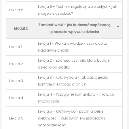
Lekcja 5 - Techniki regulacji u dorosłych- jak
Lekcja 5
mogę się uspokoić?
Zamiast walki – jak budować współpracę
-
Moduł 2
i poczucie wpływu u dziecka
Lekcja 1 - Walka o władzę - czyli o co tu
Lekcja 1
naprawdę chodzi?
Lekcja 2 - Zachęta czyli siła która buduje
Lekcja 2
dziecko od środka
Lekcja 3 - Koło wyboru - jak dać dziecku
Lekcja 3
kontrolę, nie tracąc granic?
Lekcja 4 - Pozytywne komunikaty - mów, co
Lekcja 4
można robić
Lekcja 5 - Krótki wybór i pytania pełne
Lekcja 5
ciekawości - budowanie współpracy i
samodzielności