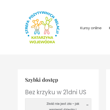
Przejdź
do
treści
Kursy online
Szybki dostęp
Bez krzyku w 21dni US
Złość nie jest zła – jak
-
wspierać dziecko i