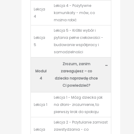
Lekcja 4 - Pozytywne
Lekcja
komunikaty - mów, co
4
można robić
Lekcja 5 - Krótki wybór i
Lekcja
pytania pełne ciekawości -
5
budowanie współpracy i
samodzielności
Zrozum, zanim
-
Moduł
zareagujesz – co
4
dziecko naprawdę chce
Ci powiedzieć?
Lekcja 1 - Mózg dziecka jak
Lekcja 1
na dłoni- zrozumienie, to
pierwszy krok do spokoju
Lekcja 2 - Przytulanie zamiast
Lekcja
zawstydzania - co