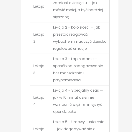
zamiast dziesięciu — jak
Lekcja 1
mówić mniej, a być bardziej
słyszaną
Lekcja 2 - Koło złości — jak
Lekcja
przestać reagować
2
wybuchem i nauczyć dziecko
regulować emocje
Lekcja 3 - Łap zadanie —
Lekcja
sposób na zaangażowanie
3
bez marudzenia i
przypominania
Lekcja 4 - Specjalny czas —
Lekcja
jak w 10 minut dziennie
4
wzmocnić więź i zmniejszyć
opór dziecka
Lekcja 5 - Umowy i ustalenia
Lekcja
— jak dogadywać się z