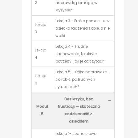
2
naprawdę pomaga w
kryzysie?
Lekcja 3 - Proś o pomoc- ucz
Lekcja
dziecko radzenia sobie, a nie
3
walki
Lekcja 4 - Trudne
Lekcja
zachowania, to ukryte
4
potrzeby-jak je odczytać?
Lekcja 5 - Kółko naprawcze -
Lekcja
co robić, po trudnych
5
sytuacjach?
Bez krzyku, bez
-
Moduł
frustracji — skuteczna
5
codzienność z
dzieckiem
Lekcja 1- Jedno słowo