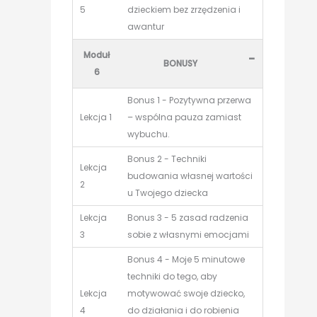
5
dzieckiem bez zrzędzenia i
awantur
Moduł
-
BONUSY
6
Bonus 1 - Pozytywna przerwa
Lekcja 1
– wspólna pauza zamiast
wybuchu.
Bonus 2 - Techniki
Lekcja
budowania własnej wartości
2
u Twojego dziecka
Lekcja
Bonus 3 - 5 zasad radzenia
3
sobie z własnymi emocjami
Bonus 4 - Moje 5 minutowe
techniki do tego, aby
Lekcja
motywować swoje dziecko,
4
do działania i do robienia