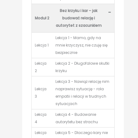
Bez krzyku i kar – jak
-
Moduł 2
budować relację i
autorytet z szacunkiem
Lekcja 1 - Mamo, gdy na
Lekcja 1
mnie krzyczysz, nie czuję się
bezpiecznie
Lekcja
Lekcja 2 - Długofalowe skutki
2
krzyku
Lekcja 3 - Nawiąż relację nim
Lekcja
naprawisz sytuację - rola
3
empatii i relacji w trudnych
sytuacjach
Lekcja
Lekcja 4 - Budowanie
4
autorytetu bez strachu
Lekcja
Lekcja 5 - Dlaczego kary nie