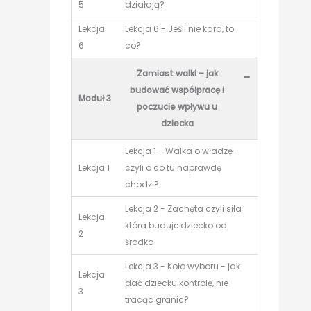
5
działają?
Lekcja
Lekcja 6 - Jeśli nie kara, to
6
co?
Zamiast walki – jak
-
budować współpracę i
Moduł 3
poczucie wpływu u
dziecka
Lekcja 1 - Walka o władzę -
Lekcja 1
czyli o co tu naprawdę
chodzi?
Lekcja 2 - Zachęta czyli siła
Lekcja
która buduje dziecko od
2
środka
Lekcja 3 - Koło wyboru - jak
Lekcja
dać dziecku kontrolę, nie
3
tracąc granic?