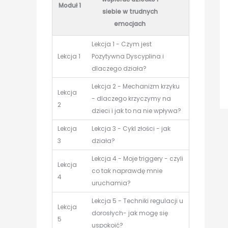
Moduł 1
siebie w trudnych
emocjach
Lekcja 1 - Czym jest
Lekcja 1
Pozytywna Dyscyplina i
dlaczego działa?
Lekcja 2 - Mechanizm krzyku
Lekcja
- dlaczego krzyczymy na
2
dzieci i jak to na nie wpływa?
Lekcja
Lekcja 3 - Cykl złości - jak
3
działa?
Lekcja 4 - Moje triggery - czyli
Lekcja
co tak naprawdę mnie
4
uruchamia?
Lekcja 5 - Techniki regulacji u
Lekcja
dorosłych- jak mogę się
5
uspokoić?