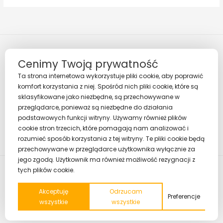
Cenimy Twoją prywatność
Ta strona internetowa wykorzystuje pliki cookie, aby poprawić
komfort korzystania z niej. Spośród nich pliki cookie, które są
sklasyfikowane jako niezbędne, są przechowywane w
Regulamin
przeglądarce, ponieważ są niezbędne do działania
Polityka prywatności
podstawowych funkcji witryny. Używamy również plików
cookie stron trzecich, które pomagają nam analizować i
rozumieć sposób korzystania z tej witryny. Te pliki cookie będą
przechowywane w przeglądarce użytkownika wyłącznie za
jego zgodą. Użytkownik ma również możliwość rezygnacji z
tych plików cookie.
Copyright © 2026 Strefa Pozytywnych Relacji
Akceptuję
Odrzucam
Powered by
Klub eMarketera
Preferencje
wszystkie
wszystkie