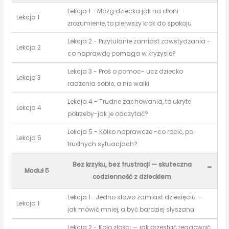
Lekcja 1 - Mózg dziecka jak na dłoni-
Lekcja 1
zrozumienie, to pierwszy krok do spokoju
Lekcja 2 - Przytulanie zamiast zawstydzania -
Lekcja 2
co naprawdę pomaga w kryzysie?
Lekcja 3 - Proś o pomoc- ucz dziecko
Lekcja 3
radzenia sobie, a nie walki
Lekcja 4 - Trudne zachowania, to ukryte
Lekcja 4
potrzeby-jak je odczytać?
Lekcja 5 - Kółko naprawcze -co robić, po
Lekcja 5
trudnych sytuacjach?
Bez krzyku, bez frustracji — skuteczna
-
Moduł 5
codzienność z dzieckiem
Lekcja 1- Jedno słowo zamiast dziesięciu —
Lekcja 1
jak mówić mniej, a być bardziej słyszaną
Lekcja 2 - Koło złości — jak przestać reagować