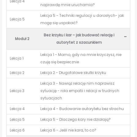
Lekcja 4
naprawdę mnie uruchamia?
Lekcja 5 - Techniki regulacji u dorosłych- jak
Lekcja 5
mogę się uspokoić?
Bez krzyku i kar – jak budować relację i
-
Moduł 2
autorytet z szacunkiem
Lekcja 1 - Mamo, gdy na mnie krzyczysz, nie
Lekcja 1
czuję się bezpiecznie
Lekcja 2
Lekcja 2 - Długofalowe skutki krzyku
Lekcja 3 - Nawiąż relację nim naprawisz
Lekcja 3
sytuację - rola empatii i relacji w trudnych
sytuacjach
Lekcja 4
Lekcja 4 - Budowanie autorytetu bez strachu
Lekcja 5
Lekcja 5 - Dlaczego kary nie działają?
Lekcja 6
Lekcja 6 - Jeśli nie kara, to co?