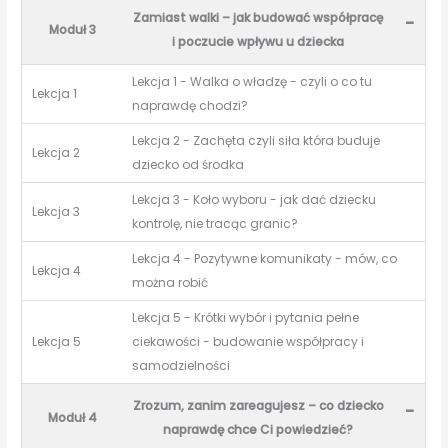
Zamiast walki – jak budować współpracę
-
Moduł 3
i poczucie wpływu u dziecka
Lekcja 1 - Walka o władzę - czyli o co tu
Lekcja 1
naprawdę chodzi?
Lekcja 2 - Zachęta czyli siła która buduje
Lekcja 2
dziecko od środka
Lekcja 3 - Koło wyboru - jak dać dziecku
Lekcja 3
kontrolę, nie tracąc granic?
Lekcja 4 - Pozytywne komunikaty - mów, co
Lekcja 4
można robić
Lekcja 5 - Krótki wybór i pytania pełne
Lekcja 5
ciekawości - budowanie współpracy i
samodzielności
Zrozum, zanim zareagujesz – co dziecko
-
Moduł 4
naprawdę chce Ci powiedzieć?