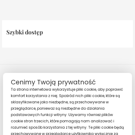
Szybki dostęp
Cenimy Twoją prywatność
Ta strona internetowa wykorzystuje pliki cookie, aby poprawić
komfort korzystania z niej. Spośród nich pliki cookie, które są
sklasyfikowane jako niezbędne, są przechowywane w
Regulamin
przeglądarce, ponieważ są niezbędne do działania
Polityka prywatności
podstawowych funkcji witryny. Używamy również plików
cookie stron trzecich, które pomagają nam analizować i
rozumieć sposób korzystania z tej witryny. Te pliki cookie będą
przechowywane w przeglądarce użytkownika wyłącznie za